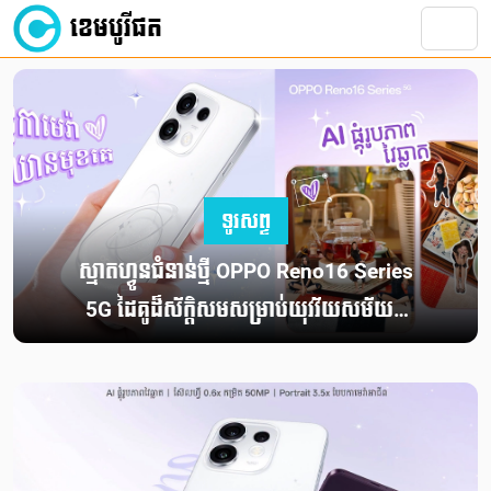
ខេមបូរីផត
ទូរសព្ទ
ស្មាតហ្វូនជំនាន់ថ្មី OPPO Reno16 Series
5G ដៃគូដ៏ស័ក្តិសមសម្រាប់យុវវ័យសម័យថ្មី
និងការកម្សាន្តគ្មានដែនកំណត់