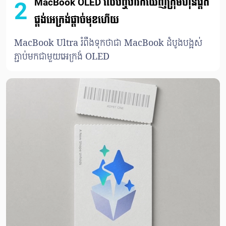
MacBook OLED លេចឮថារកឃើញក្រុមហ៊ុនផ្គត់
2
ផ្គង់អេក្រង់ផ្ដាច់មុខហើយ
MacBook Ultra រំពឹងទុកថាជា MacBook ដំបូងបង្អស់
ភ្ជាប់មកជាមួយអេក្រង់ OLED