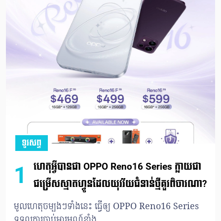
ទូរសព្ទ
ហេតុអ្វីបានជា OPPO Reno16 Series ក្លាយជា
1
ជម្រើសស្មាតហ្វូនដែលយុវវ័យជំនាន់ថ្មីគួរពិចារណា?
មូលហេតុចម្បងៗទាំងនេះ ធ្វើឲ្យ OPPO Reno16 Series
ទទួលការចាប់អារម្មណ៍ខ្លាំង