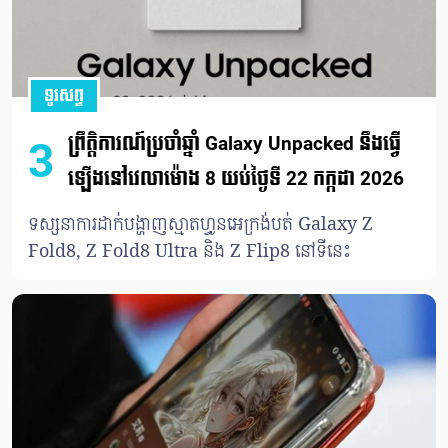
ទូរសព្ទ
ព្រឹត្តិការណ៍ប្រចាំឆ្នាំ Galaxy Unpacked នឹងធ្វើ
3
ឡើងនៅវេលាម៉ោង 8 យប់ថ្ងៃទី 22 កក្កដា 2026
ទស្សនាការដាក់បង្ហាញស្មាតហ្វូនអេក្រង់បត់ Galaxy Z
Fold8, Z Fold8 Ultra និង Z Flip8 នៅទីនេះ