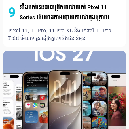
ទាំងអស់នេះជាជម្រើសពណ៌របស់ Pixel 11
9
Series បើយោងតាមរបាយការណ៍ចុងក្រោយ
Pixel 11, 11 Pro, 11 Pro XL និង Pixel 11 Pro
Fold មើលទៅស្រដៀងគ្នាទៅនឹងជំនាន់មុន