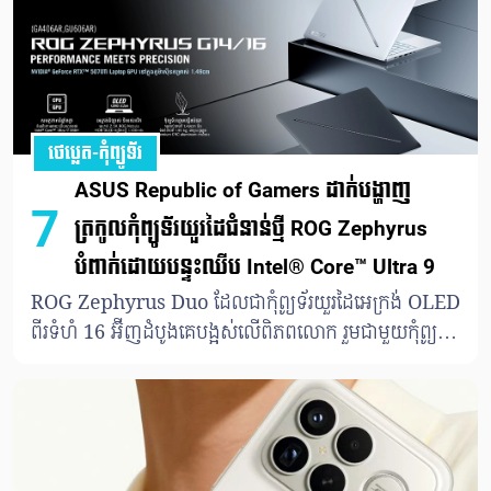
ថេប្លេត-កុំព្យូទ័រ
ASUS Republic of Gamers ដាក់បង្ហាញ
7
ត្រកូលកុំព្យូទ័រយួរដៃជំនាន់ថ្មី ROG Zephyrus
បំពាក់ដោយបន្ទះឈីប Intel® Core™ Ultra 9
ROG Zephyrus Duo ដែលជាកុំព្យូទ័រយួរដៃអេក្រង់ OLED
ពីរទំហំ 16 អ៊ីញដំបូងគេបង្អស់លើពិភពលោក រួមជាមួយកុំព្យូទ័រ
យួរដៃ ROG Zephyrus G14/16 ដែលមានរាងស្តើងបំផុត