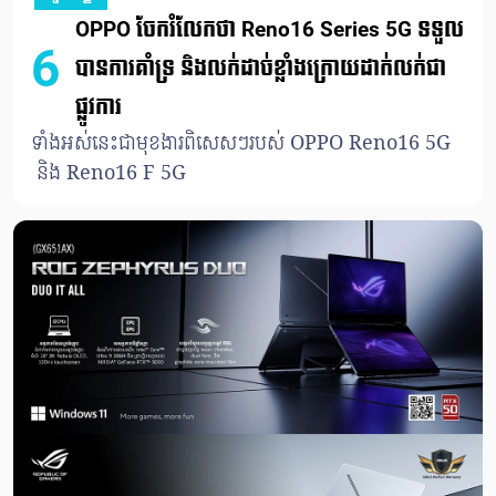
OPPO ចែករំលែកថា Reno16 Series 5G ទទួល
6
បានការគាំទ្រ និងលក់ដាច់ខ្លាំងក្រោយដាក់លក់ជា
ផ្លូវការ
ទាំងអស់នេះជាមុខងារពិសេសៗរបស់ OPPO Reno16 5G
និង Reno16 F 5G