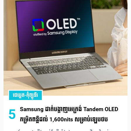
ថេប្លេត-កុំព្យូទ័រ
Samsung ដាក់បង្ហាញអេក្រង់ Tandem OLED
5
កម្រិតពន្លឺដល់ 1,600nits សម្រាប់ឡេបថប