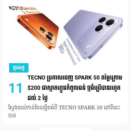
ទូរសព្ទ
TECNO ប្រកាសចេញ SPARK 50 តម្លៃក្រោម
11
$200 ជាស្មាតហ្វូនកំពូលធន់ ថ្មធំប្រើបាន​​រហូត​
ដល់​ 2 ថ្ងៃ
ស្វែងយល់កាន់តែលម្អិតអំពី TECNO SPARK 50 នៅទីនេះ
បាន