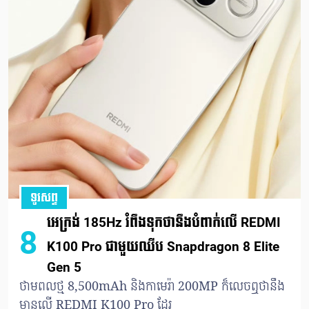
ទូរសព្ទ
អេក្រង់ 185Hz រំពឹងទុកថានឹងបំពាក់លើ REDMI
8
K100 Pro ជាមួយឈីប Snapdragon 8 Elite
Gen 5
ថាមពលថ្ម 8,500mAh និងកាមេរ៉ា 200MP ក៏លេចឮថានឹង
មានលើ REDMI K100 Pro ដែរ