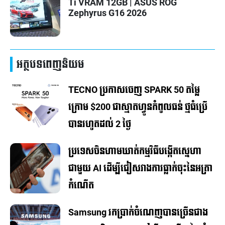
Ti VRAM 12GB | ASUS ROG
Zephyrus G16 2026
អត្ថបទពេញនិយម
TECNO ប្រកាសចេញ SPARK 50 តម្លៃ
ក្រោម $200 ជាស្មាតហ្វូនកំពូលធន់ ថ្មធំប្រើ
បាន​​រហូត​ដល់​ 2 ថ្ងៃ
ប្រទេសចិនហាមឃាត់កម្មវិធីបង្កើតស្នេហា
ជាមួយ AI ដើម្បីជៀសវាងការធ្លាក់ចុះនៃអត្រា
កំណើត
Samsung រកប្រាក់ចំណេញបានច្រើនជាង