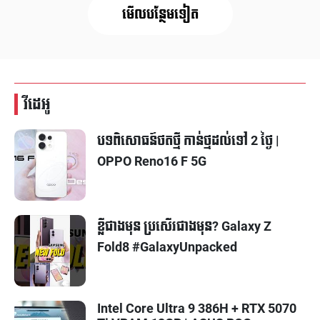
មើលបន្ថែមទៀត
វីដេអូ
បទពិសោធន៍ថតថ្មី កាន់ថ្មដល់ទៅ 2 ថ្ងៃ |
OPPO Reno16 F 5G
ខ្លីជាងមុន ប្រសើរជាងមុន? Galaxy Z
Fold8 #GalaxyUnpacked
Intel Core Ultra 9 386H + RTX 5070