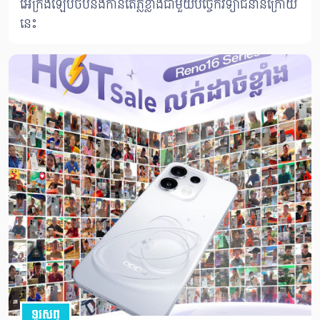
អេក្រង់ឡេបថបនឹងកាន់តែភ្លឺខ្លាំងជាមួយបច្ចេកវិទ្យាជំនាន់ក្រោយ
នេះ
ទូរសព្ទ