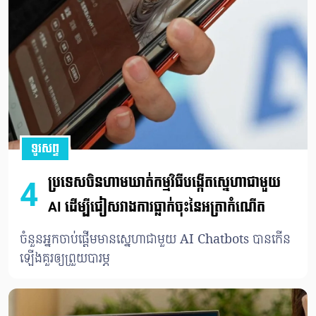
ទូរសព្ទ
ប្រទេសចិនហាមឃាត់កម្មវិធីបង្កើតស្នេហាជាមួយ
4
AI ដើម្បីជៀសវាងការធ្លាក់ចុះនៃអត្រាកំណើត
ចំនួនអ្នកចាប់ផ្ដើមមានស្នេហាជាមួយ AI Chatbots បានកើន
ឡើងគួរឲ្យព្រួយបារម្ភ