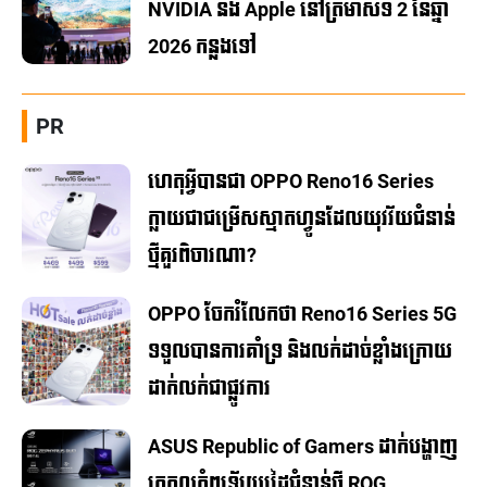
NVIDIA និង Apple នៅត្រីមាសទី 2 នៃឆ្នាំ
2026 កន្លងទៅ
PR
ហេតុអ្វីបានជា OPPO Reno16 Series
ក្លាយជាជម្រើសស្មាតហ្វូនដែលយុវវ័យជំនាន់
ថ្មីគួរពិចារណា?
OPPO ចែករំលែកថា Reno16 Series 5G
ទទួលបានការគាំទ្រ និងលក់ដាច់ខ្លាំងក្រោយ
ដាក់លក់ជាផ្លូវការ
ASUS Republic of Gamers ដាក់បង្ហាញ
ត្រកូលកុំព្យូទ័រយួរដៃជំនាន់ថ្មី ROG