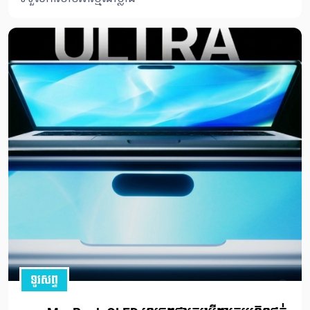
ទូរសព្ទ