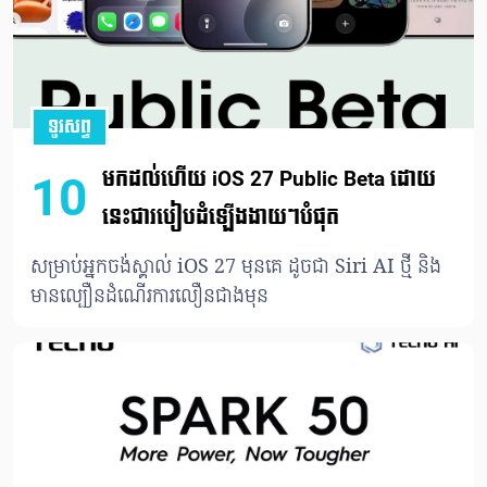
ទូរសព្ទ
មកដល់ហើយ iOS 27 Public Beta ដោយ
10
នេះជារបៀបដំឡើងងាយៗបំផុត
សម្រាប់អ្នកចង់ស្គាល់ iOS 27 មុនគេ ដូចជា Siri AI ថ្មី និង
មានល្បឿនដំណើរការលឿនជាងមុន